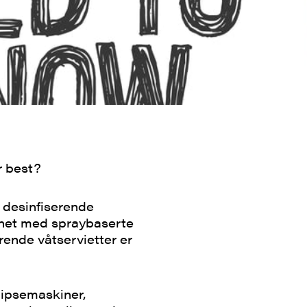
r best?
a desinfiserende
gnet med spraybaserte
rende våtservietter er
lipsemaskiner,