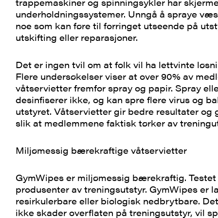
trappemaskiner og spinningsykler har skjerme
underholdningssystemer. Unngå å spraye væsk
noe som kan føre til forringet utseende på utsty
utskifting eller reparasjoner.
Det er ingen tvil om at folk vil ha lettvinte løs
Flere undersøkelser viser at over 90% av me
våtservietter fremfor spray og papir. Spray el
desinfiserer ikke, og kan spre flere virus og ba
utstyret. Våtservietter gir bedre resultater og g
slik at medlemmene faktisk tørker av treninguts
Miljømessig bærekraftige våtservietter
GymWipes er miljømessig bærekraftig. Testet
produsenter av treningsutstyr. GymWipes er l
resirkulerbare eller biologisk nedbrytbare. D
ikke skader overflaten på treningsutstyr, vil s