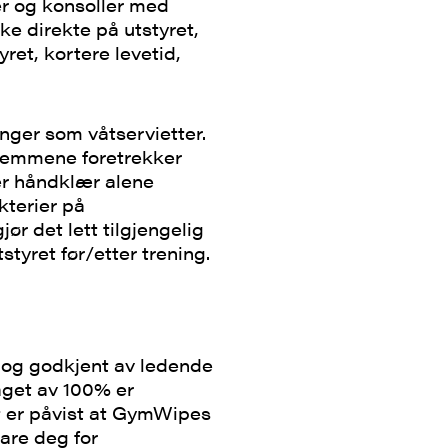
r og konsoller med
e direkte på utstyret,
ret, kortere levetid,
ninger som våtservietter.
dlemmene foretrekker
ler håndklær alene
kterier på
jør det lett tilgjengelig
tyret før/etter trening.
 og godkjent av ledende
aget av 100% er
et er påvist at GymWipes
pare deg for