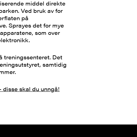
fiserende middel direkte
parken. Ved bruk av for
erflaten på
ve. Sprayes det for mye
gsapparatene, som over
elektronikk.
å treningssenteret. Det
reningsutstyret, samtidig
emmer.
– disse skal du unngå!