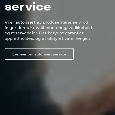
service
Vi er autorisert av produsentene selv, og
følger deres krav til montering, vedlikehold
og reservedeler. Det betyr at garantier
opprettholdes, og at utstyret varer lenger.
Les mer om autorisert service