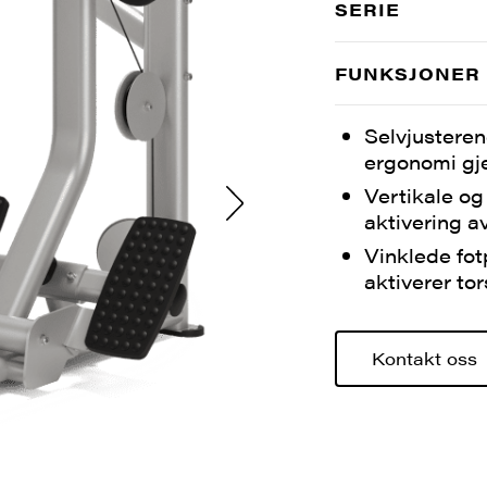
SERIE
FUNKSJONER
Selvjustere
ergonomi gj
Vertikale og 
aktivering a
Vinklede fot
aktiverer to
Kontakt oss