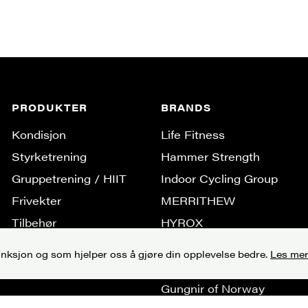
PRODUKTER
BRANDS
Kondisjon
Life Fitness
Styrketrening
Hammer Strength
Gruppe­trening / HIIT
Indoor Cycling Group
Frivekter
MERRITHEW
Tilbehør
HYROX
Brukt treningsutstyr
Fit Interiors
unksjon og som hjelper oss å gjøre din opplevelse bedre.
Les mer
Pavigym
Gungnir of Norway