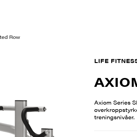
ted Row
LIFE FITNES
AXIO
Axiom Series Sh
overkroppstyrke
treningsnivåer.