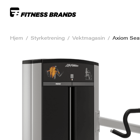
Hjem
/
Styrketrening
/
Vektmagasin
/
Axiom Sea