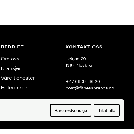
BEDRIFT
KONTAKT OSS
Om oss
Fekjan 29
1394 Nesbru
Bransjer
Våre tjenester
+47 69 34 36 20
Referanser
post@fitnessbrands.no
.
Bare nødvendige
Tillat alle