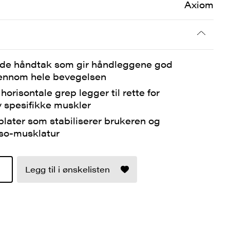
Axiom
nde håndtak som gir håndleggene god
ennom hele bevegelsen
horisontale grep legger til rette for
v spesifikke muskler
plater som stabiliserer brukeren og
rso-musklatur
Legg til i ønskelisten