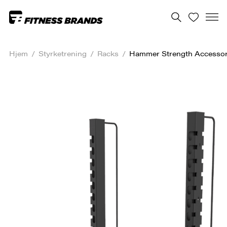
Hjem
/
Styrketrening
/
Racks
/
Hammer Strength Accessor