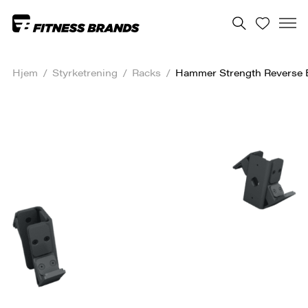
Hjem
/
Styrketrening
/
Racks
/
Hammer Strength Reverse 