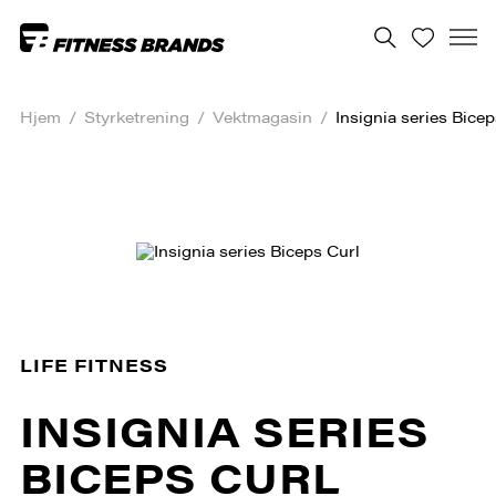
Hjem
/
Styrketrening
/
Vektmagasin
/
Insignia series Bicep
LIFE FITNESS
INSIGNIA SERIES
BICEPS CURL