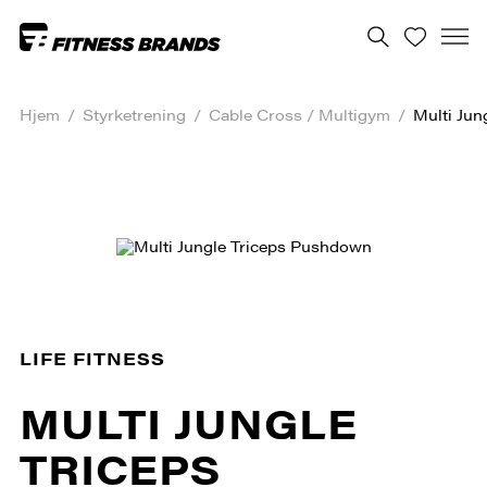
Hjem
/
Styrketrening
/
Cable Cross / Multigym
/
Multi Jun
LIFE FITNESS
MULTI JUNGLE
TRICEPS