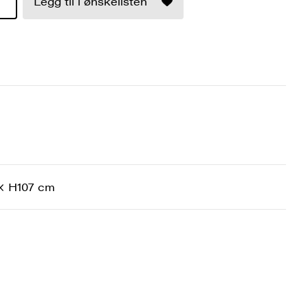
Legg til i ønskelisten
× H107 cm