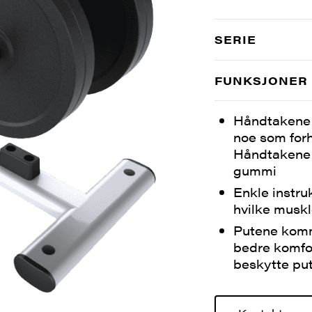
SERIE
FUNKSJONER
Håndtakene 
noe som forh
Håndtakene 
gummi
Enkle instruk
hvilke muskl
Putene komm
bedre komfor
beskytte pu