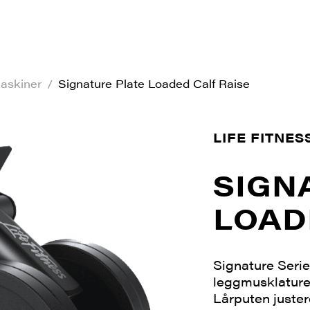
askiner
/
Signature Plate Loaded Calf Raise
LIFE FITNES
SIGN
LOAD
Signature Serie
leggmusklaturen
Lårputen justere