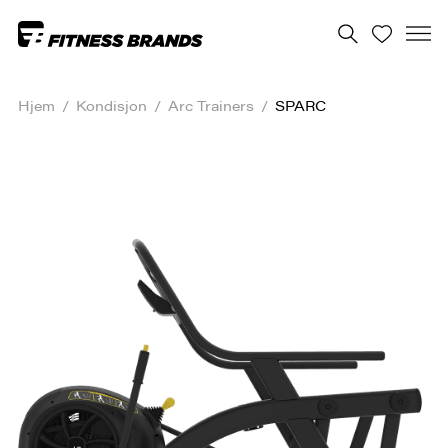
Hjem
/
Kondisjon
/
Arc Trainers
/
SPARC