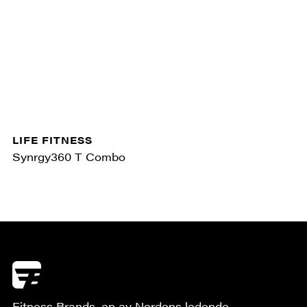
LIFE FITNESS
Synrgy360 T Combo
Fitness Brands, en av Nordens ledende