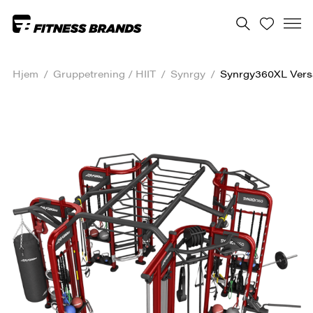
Hjem
/
Gruppe­trening / HIIT
/
Synrgy
/
Synrgy360XL Vers