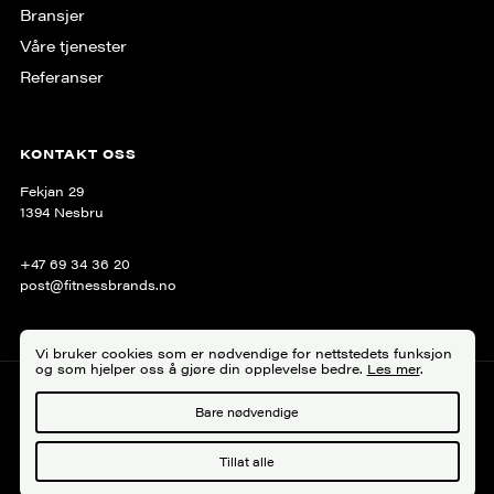
Bransjer
Våre tjenester
Referanser
KONTAKT OSS
Fekjan 29
1394 Nesbru
+47 69 34 36 20
post@fitnessbrands.no
Vi bruker cookies som er nødvendige for nettstedets funksjon
og som hjelper oss å gjøre din opplevelse bedre.
Les mer
.
Personvern
Bare nødvendige
Tillat alle
Copyright © 2026 Fitness Brands