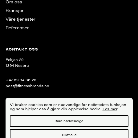
Om oss
Bransjer
Våre tjenester
Referanser
KONTAKT OSS
Fekjan 29
1394 Nesbru
+47 69 34 36 20
post@fitnessbrands.no
Vi bruker cookies som er nødvendige for nettstedets funksjon
og som hjelper oss å gjøre din opplevelse bedre.
Les mer
.
Personvern
Bare nødvendige
Tillat alle