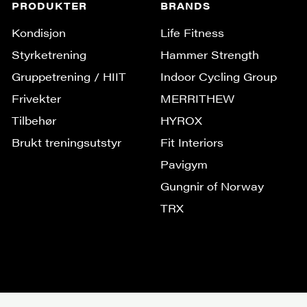
PRODUKTER
BRANDS
Kondisjon
Life Fitness
Styrketrening
Hammer Strength
Gruppe­trening / HIIT
Indoor Cycling Group
Frivekter
MERRITHEW
Tilbehør
HYROX
Brukt treningsutstyr
Fit Interiors
Pavigym
Gungnir of Norway
TRX