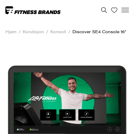
Hjem
/
Kondisjon
/
Konsoll
/
Discover SE4 Console 16″