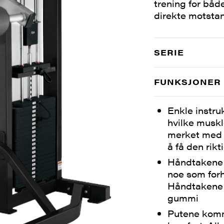
trening for båd
direkte motstan
SERIE
FUNKSJONER
Enkle instruk
hvilke muskl
merket med r
å få den rik
Håndtakene 
noe som forh
Håndtakene 
gummi
Putene komm