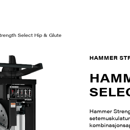
rength Select Hip & Glute
HAMMER ST
HAMM
SELE
Hammer Strengt
setemuskulatur 
kombinasjonsap