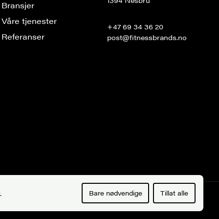
1394 Nesbru
Bransjer
Våre tjenester
+47 69 34 36 20
Referanser
post@fitnessbrands.no
.
Bare nødvendige
Tillat alle