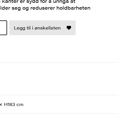
e kanter er sydd for å unngå at
older seg og reduserer holdbarheten
Legg til i ønskelisten
 × H183 cm