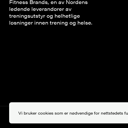
Fitness Brands, en av Nordens
ledende leverandører av
treningsutstyr og helhetlige
løsninger innen trening og helse.
Vi bruker cookies som er nødvendige for nettstedets f
Copyright © 2026 Fitness Brands