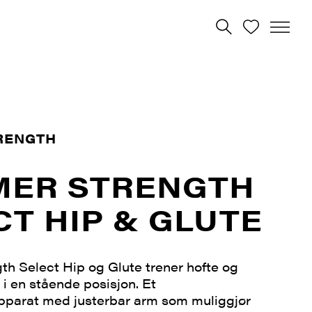
RENGTH
ER STRENGTH
CT HIP & GLUTE
h Select Hip og Glute trener hofte og
i en stående posisjon. Et
parat med justerbar arm som muliggjør