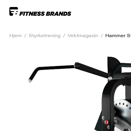
Hjem
/
Styrketrening
/
Vektmagasin
/
Hammer St