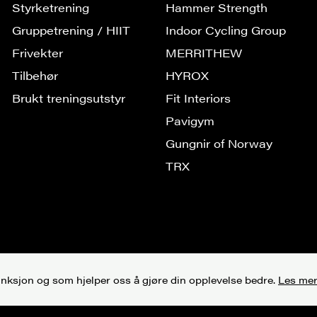
Styrketrening
Hammer Strength
Gruppe­trening / HIIT
Indoor Cycling Group
Frivekter
MERRITHEW
Tilbehør
HYROX
Brukt treningsutstyr
Fit Interiors
Pavigym
Gungnir of Norway
TRX
unksjon og som hjelper oss å gjøre din opplevelse bedre.
Les mer
Personvern