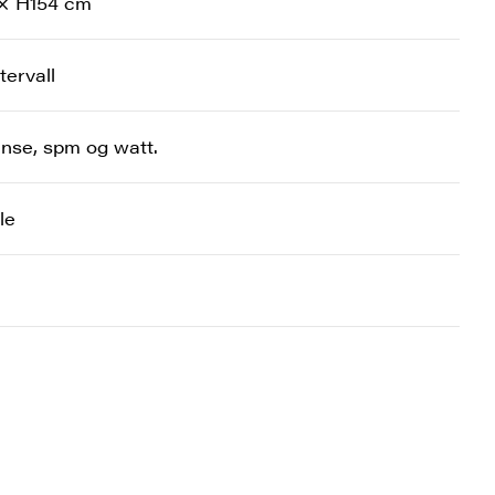
 × H154 cm
tervall
tanse, spm og watt.
le