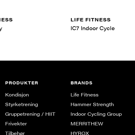
NESS
LIFE FITNESS
y
IC7 Indoor Cycle
PRODUKTER
BRANDS
Kondisjon
Life Fitness
Styrketrening
Hammer Strength
Gruppe­trening / HIIT
Indoor Cycling Group
Frivekter
MERRITHEW
Tilbehør
HYROX