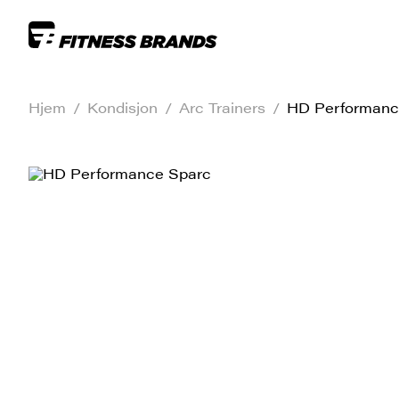
Hjem
/
Kondisjon
/
Arc Trainers
/
HD Performanc