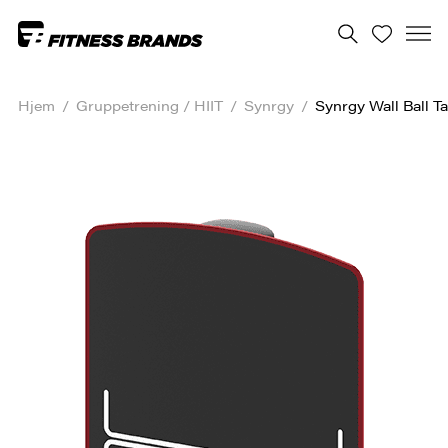
Hjem
/
Gruppe­trening / HIIT
/
Synrgy
/
Synrgy Wall Ball Ta