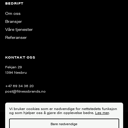
BEDRIFT
Om oss
Bransjer
Våre tjenester
Referanser
KONTAKT OSS
Fekjan 29
1394 Nesbru
+47 69 34 36 20
post@fitnessbrands.no
Vi bruker cookies som er nødvendige for nettstedets funksjon
og som hjelper oss å gjøre din opplevelse bedre.
Les mer
.
Personvern
Bare nødvendige